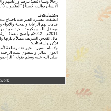
الانسان بوالديه حُسناً } "العنكبوت 8".
نبذة تاريخية:
قدمت لهم الرعاية والمحبة والايواء وا
وبفضل الله وبمكرمة سخية طيبة من 
2011م – 2012م وأصبح بمص
مال القدس الشريف ممثلاً بإدارتها وا
تذكير واستحثاث:
ولاتمام مسيرة الخير هذه وطاعةً لأمر
العون المالي والمعنوي لبيت الرحمة فهي
صلى الله عليه وسلم بقوله { الراحم
twork