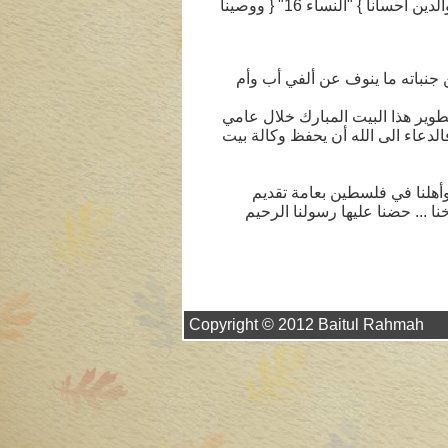
رجالاً ونساءً يُتعبدُ ببرهم ورعايتهم والاحسان اليهم طاعة الله الذي أمر { واعبدوا الله ولا تشركوا به شيئاً وبالوالدين احساناً } "النساء 16" { ووصينا
ن في عام 1980م حيث احتضن هذا البيت بين جنباته ما ينوف عن ألفي أب وأم
ير هذا البيت المبارك خلال عامي
ء. فالدعاء الى الله أن يحفظ وكالة بيت
 وأهلنا في فلسطين بعامة تقديم
خنا ... حضنا عليها رسولنا الرحيم
Copyright © 2012 