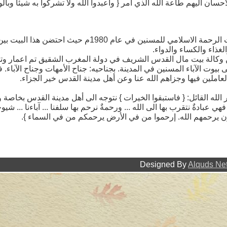
انطلقت مسيرة الخير هذه بافتتاح بيت الرحمة الاسلامي للمسني
لغذاء والكساء والدواء.
وكالة بيت مال القدس الشريف في دولة المغرب الشقيق تم اعمار وتطو
اف أرقى بيوت الآباء المسنين في المدينة. بجناحيه: جناح الأمهات وجناح الآبا
لعاملين فيها وجزاهم الله عنا وعن أهل مدينة القدس خير الجزاء.
 الله القائل: { فاستبقوا الخيرات } نتوجه الى أهل مدينة القدس بخاصة
 عبادةٌ نتقرب بها الى الله ... ورحمةٌ نرحم بها سلفنا ... آباءنا ... شيو
ون يرحمهم الله. إرحموا من في الأرض يرحمكم من في السماء }.
Baitul Rahmah Designed By
Alquds Ne